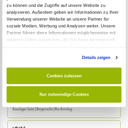
Hausgemachte Burgersoße | Bio-Ketchup
zu können und die Zugriffe auf unsere Website zu
analysieren. Außerdem geben wir Informationen zu Ihrer
Verwendung unserer Website an unsere Partner für
BURGER Der Cheesy
soziale Medien, Werbung und Analysen weiter. Unsere
Bio-Rindfleisch-Patty | Cheddar-Käse | Knackiger Salat | Gurke | Rote
Partner führen diese Informationen möglicherweise mit
Zwiebeln | Hausgemachte Burgersoße | Bio-Ketchup
weiteren Daten zusammen, die Sie ihnen bereitgestellt
haben oder die sie im Rahmen Ihrer Nutzung der Dienste
gesammelt haben.
Details zeigen
BURGER Der Smashed
Bio-Rindfleisch-Patty | Knackiger Salat | Gurke | Rote Zwiebeln |
Hausgemachte Burgersoße | Bio-Ketchup | Cheddar-Käse
Cookies zulassen
BURGER Der Grüne (vegan)
🌱
Nur notwendige Cookies
Hausgemachter Gemüsebratling | Tomaten | Gurke | Rote Zwiebeln |
Knackiger Salat | Burgersoße | Bio-Ketchup