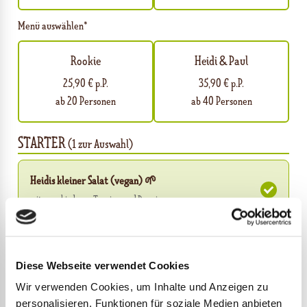
Menü auswählen*
Rookie
Heidi & Paul
25,90 € p.P.
35,90 € p.P.
ab 20 Personen
ab 40 Personen
STARTER
(1 zur Auswahl)
Heidis kleiner Salat (vegan)
🌱
mit verschiedenen Toppings und Dressings
MAIN COURSE
(1 zur Auswahl)
Diese Webseite verwendet Cookies
BURGER Der Klassiker
Wir verwenden Cookies, um Inhalte und Anzeigen zu
Bio-Rindfleisch-Patty | Knackiger Salat | Gurke | Rote Zwiebeln |
personalisieren, Funktionen für soziale Medien anbieten