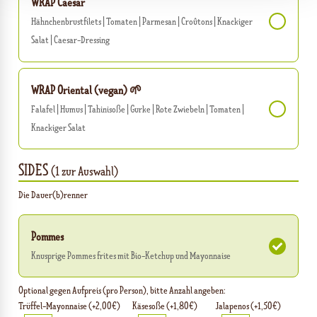
WRAP Caesar
Hähnchenbrustfilets | Tomaten | Parmesan | Croûtons | Knackiger
Salat | Caesar-Dressing
WRAP Oriental (vegan)
🌱
Falafel | Humus | Tahinisoße | Gurke | Rote Zwiebeln | Tomaten |
Knackiger Salat
SIDES
(1 zur Auswahl)
Die Dauer(b)renner
Pommes
Knusprige Pommes frites mit Bio-Ketchup und Mayonnaise
Optional gegen Aufpreis (pro Person), bitte Anzahl angeben:
Trüffel-Mayonnaise (+2,00€)
Käsesoße (+1,80€)
Jalapenos (+1,50€)