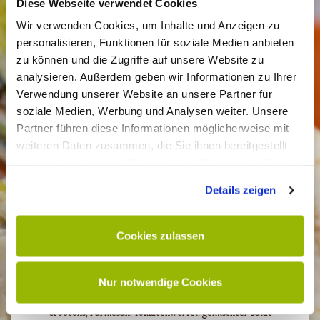
Diese Webseite verwendet Cookies
Wraps, die es in sich haben.
Wir verwenden Cookies, um Inhalte und Anzeigen zu
personalisieren, Funktionen für soziale Medien anbieten
zu können und die Zugriffe auf unsere Website zu
Ein Wrap ist ein Wrap? Nicht bei Heidi und Paul! Unsere
analysieren. Außerdem geben wir Informationen zu Ihrer
Wraps schmecken so, wie ein Wrap schmecken sollte:
Verwendung unserer Website an unsere Partner für
einfach lecker, knackig, frisch und angenehm zu essen,
soziale Medien, Werbung und Analysen weiter. Unsere
weil die Wrapfladen genau die richtige Konsistenz
Partner führen diese Informationen möglicherweise mit
haben und auch noch nach was schmecken. Und weil bei
weiteren Daten zusammen, die Sie ihnen bereitgestellt
Heidi und Paul nur ausgesuchte Zutaten in den Wrap
haben oder die sie im Rahmen Ihrer Nutzung der Dienste
rein dürfen, schwärmt man noch lange von seinem
gesammelt haben.
Details zeigen
Lieblingswrap und kommt bestimmt bald wieder!
Wrap Ahoi
Cookies zulassen
Thunfisch, knackiger Salat, rote Zwiebeln, Gurken, Mais
und hausgemachter Remouladen Soße
Nur notwendige Cookies
Wrap Caesar
Croûtons, Parmesan, Tomatenwürfel, gemischter Salat